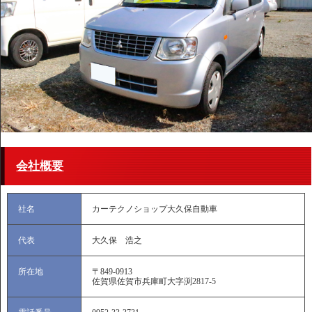
会社概要
社名
カーテクノショップ大久保自動車
代表
大久保 浩之
所在地
〒849-0913
佐賀県佐賀市兵庫町大字渕2817-5